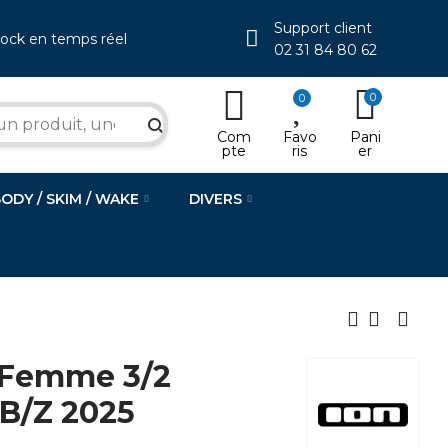
Support client
tock en temps réel
02 31 84 80 62
0
0
search
Com
Favo
Pani
pte
ris
er
BODY / SKIM / WAKE
DIVERS
 Femme 3/2
B/Z 2025