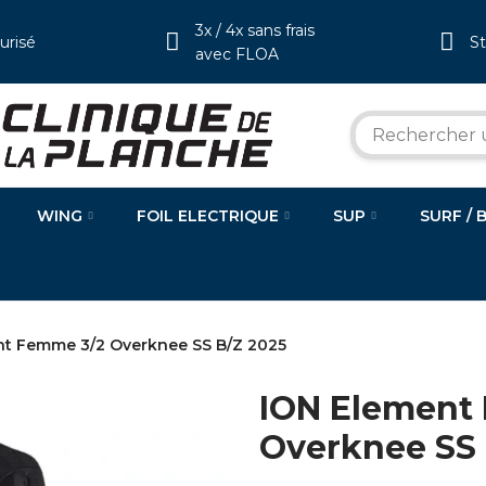
3x / 4x sans frais
urisé
S
avec FLOA
WING
FOIL ELECTRIQUE
SUP
SURF / 
nt Femme 3/2 Overknee SS B/Z 2025
ION Element
Overknee SS 