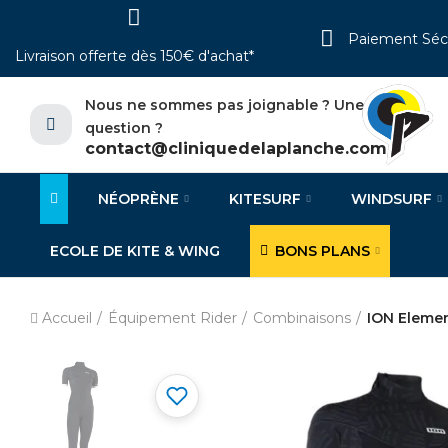
Paiement Séc
Livraison offerte dès 150€ d'achat*
Nous ne sommes pas joignable ? Une
question ?
contact@cliniquedelaplanche.com
NÉOPRÈNE
KITESURF
WINDSURF
ECOLE DE KITE & WING
BONS PLANS
Accueil
Équipement Rider
Combinaisons
ION Eleme