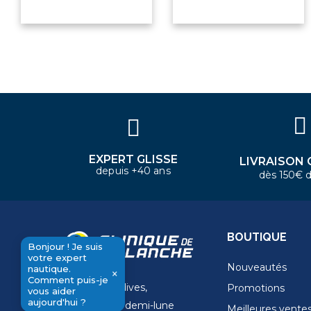
Bonjour ! Je suis votre expert
nautique. Comment puis-je vous
aider aujourd'hui ?
EXPERT GLISSE
LIVRAISON 
depuis +40 ans
dès 150€ d
BOUTIQUE
Bonjour ! Je suis
votre expert
Nouveautés
nautique.
×
Comment puis-je
11 Rue de la dives,
Promotions
send
vous aider
aujourd'hui ?
4 Place de la demi-lune
Meilleures vente