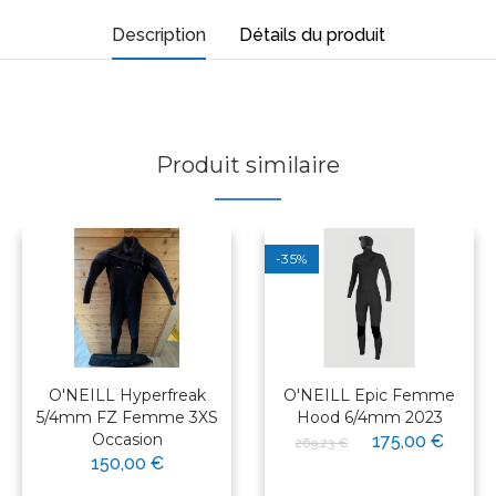
Description
Détails du produit
Produit similaire
-35%
O'NEILL Hyperfreak
O'NEILL Epic Femme
5/4mm FZ Femme 3XS
Hood 6/4mm 2023
Occasion
175,00 €
269,23 €
150,00 €