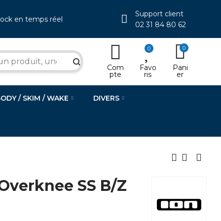
Support client
tock en temps réel
02 31 84 80 62
0
0
search
Com
Favo
Pani
pte
ris
er
BODY / SKIM / WAKE
DIVERS
 Overknee SS B/Z