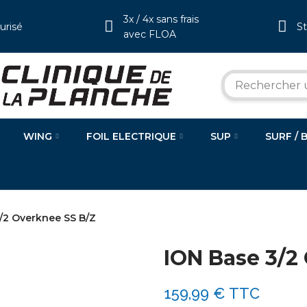
3x / 4x sans frais
urisé
S
avec FLOA
WING
FOIL ELECTRIQUE
SUP
SURF / 
/2 Overknee SS B/Z
ION Base 3/2
159,99 €
TTC