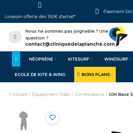
Paiement Séc
Livraison offerte dès 150€ d'achat*
Nous ne sommes pas joignable ? Une
question ?
contact@cliniquedelaplanche.com
NÉOPRÈNE
KITESURF
WINDSURF
ECOLE DE KITE & WING
BONS PLANS
Accueil
Équipement Rider
Combinaisons
ION Base 3