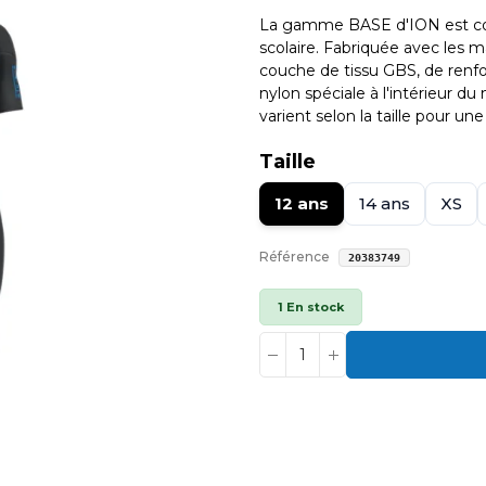
La gamme BASE d'ION est co
scolaire. Fabriquée avec les m
couche de tissu GBS, de renf
nylon spéciale à l'intérieur du
varient selon la taille pour une
Taille
12 ans
14 ans
XS
Référence
20383749
1 En stock