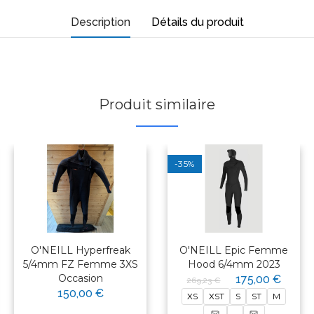
Description
Détails du produit
Produit similaire
-35%
O'NEILL Hyperfreak
O'NEILL Epic Femme
5/4mm FZ Femme 3XS
Hood 6/4mm 2023
Occasion
175,00 €
269,23 €
150,00 €
XS
XST
S
ST
M