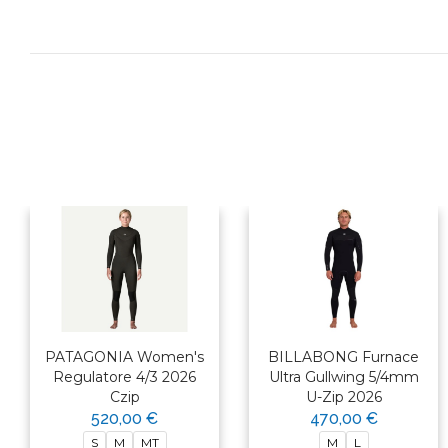
PATAGONIA Women's
BILLABONG Furnace
Regulatore 4/3 2026
Ultra Gullwing 5/4mm
Czip
U-Zip 2026
520,00 €
470,00 €
S
M
MT
M
L