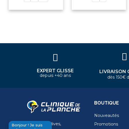
×
Bonjour ! Je suis votre expert
nautique. Comment puis-je vous
aider aujourd'hui ?
EXPERT GLISSE
LIVRAISON 
depuis +40 ans
dès 150€ d
BOUTIQUE
Nouveautés
11 Rue de la dives,
Promotions
Bonjour ! Je suis