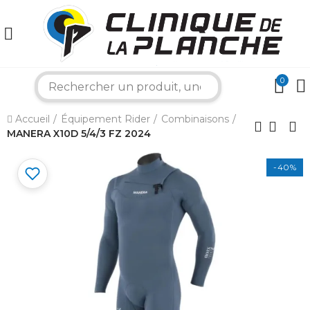
0
search
Accueil
Équipement Rider
Combinaisons
×
MANERA X10D 5/4/3 FZ 2024
-40%
Bonjour ! Je suis votre expert nautique.
Comment puis-je vous aider aujourd'hui ?