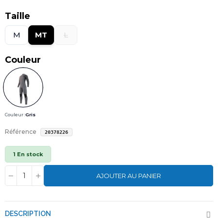
Taille
M
MT
L
Couleur
Couleur :
Gris
Référence
20378226
1 En stock
AJOUTER AU PANIER
DESCRIPTION