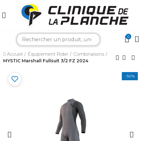
0
search
×
Accueil
Équipement Rider
Combinaisons
MYSTIC Marshall Fullsuit 3/2 FZ 2024
Bonjour ! Je suis votre expert nautique.
Comment puis-je vous aider aujourd'hui ?
-50%