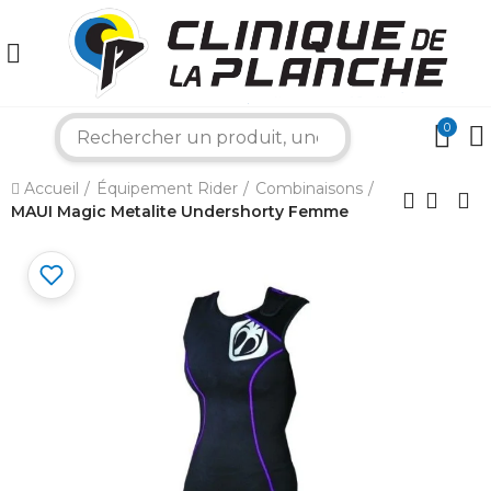
0
×
search
Accueil
Équipement Rider
Combinaisons
Bonjour ! Je suis votre expert nautique.
MAUI Magic Metalite Undershorty Femme
Comment puis-je vous aider aujourd'hui ?