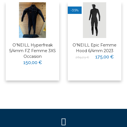
-35%
O'NEILL Hyperfreak
O'NEILL Epic Femme
5/4mm FZ Femme 3XS
Hood 6/4mm 2023
Occasion
175,00 €
269,23 €
150,00 €