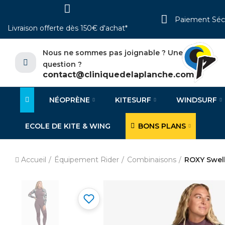
Paiement Séc
Livraison offerte dès 150€ d'achat*
Nous ne sommes pas joignable ? Une
question ?
contact@cliniquedelaplanche.com
NÉOPRÈNE
KITESURF
WINDSURF
ECOLE DE KITE & WING
BONS PLANS
Accueil
Équipement Rider
Combinaisons
ROXY Swel