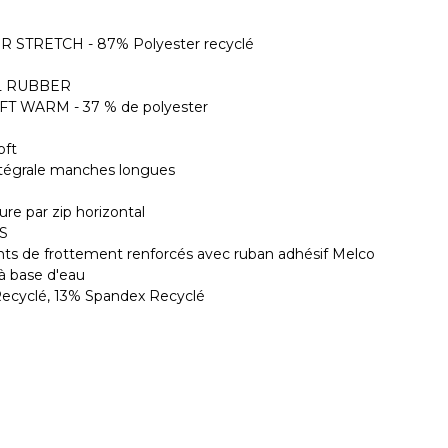
ER STRETCH - 87% Polyester recyclé
L RUBBER
OFT WARM - 37 % de polyester
oft
ntégrale manches longues
re par zip horizontal
BS
oints de frottement renforcés avec ruban adhésif Melco
 à base d'eau
ecyclé, 13% Spandex Recyclé