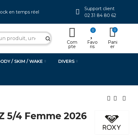
Support client
tock en temps réel
02 31 84 80 62
0
0
search
Com
Favo
Pani
pte
ris
er
BODY / SKIM / WAKE
DIVERS
FZ 5/4 Femme 2026