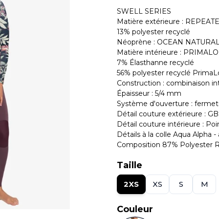
SWELL SERIES
Matière extérieure : REPEAT
13% polyester recyclé
Néoprène : OCEAN NATURA
Matière intérieure : PRIMAL
7% Élasthanne recyclé
56% polyester recyclé PrimaL
Construction : combinaison i
Épaisseur : 5/4 mm
Système d'ouverture : fermetu
Détail couture extérieure : G
Détail couture intérieure : P
Détails à la colle Aqua Alpha -
Composition 87% Polyester R
Taille
2XS
XS
S
M
Couleur