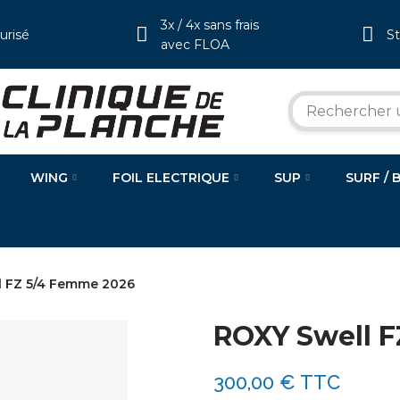
3x / 4x sans frais
urisé
S
avec FLOA
WING
FOIL ELECTRIQUE
SUP
SURF / 
l FZ 5/4 Femme 2026
ROXY Swell 
300,00 €
TTC