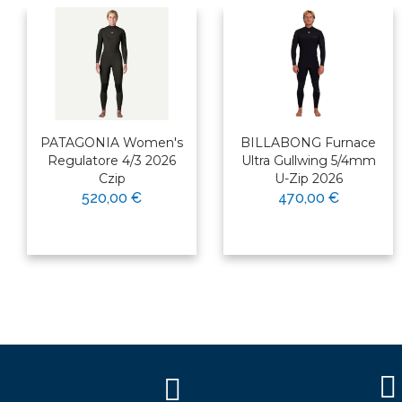
PATAGONIA Women's
BILLABONG Furnace
Regulatore 4/3 2026
Ultra Gullwing 5/4mm
Czip
U-Zip 2026
520,00 €
470,00 €
×
Bonjour ! Je suis votre expert
nautique. Comment puis-je vous
aider aujourd'hui ?