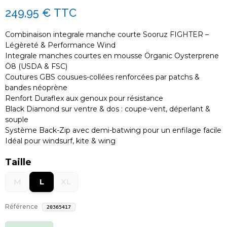
249,95 €
TTC
Combinaison integrale manche courte Sooruz FIGHTER –
Légèreté & Performance Wind
Integrale manches courtes en mousse Örganic Oysterprene
Ö8 (USDA & FSC)
Coutures GBS cousues-collées renforcées par patchs &
bandes néoprène
Renfort Duraflex aux genoux pour résistance
Black Diamond sur ventre & dos : coupe-vent, déperlant &
souple
Système Back-Zip avec demi-batwing pour un enfilage facile
Idéal pour windsurf, kite & wing
Taille
M
L
XL
Référence
20365417