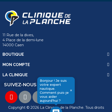
11 Rue de la dives,
4 Place de la demi-lune
14000 Caen
BOUTIQUE
MON COMPTE
LA CLINIQUE
Bonjour ! Je suis
SUIVEZ-NOUS
votre expert
nautique.
send
×
Comment puis-je
vous aider
aujourd'hui ?
Copyright © 2026 La Clinique de la Planche. Tous droits