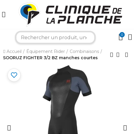
0
search
×
Accueil
Équipement Rider
Combinaisons
SOORUZ FIGHTER 3/2 BZ manches courtes
Bonjour ! Je suis votre expert nautique.
Comment puis-je vous aider aujourd'hui ?