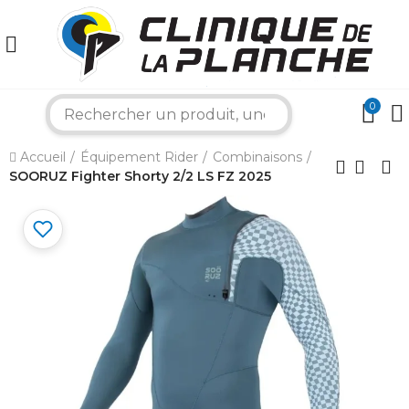
0
search
×
Accueil
Équipement Rider
Combinaisons
SOORUZ Fighter Shorty 2/2 LS FZ 2025
Bonjour ! Je suis votre expert nautique.
Comment puis-je vous aider aujourd'hui ?