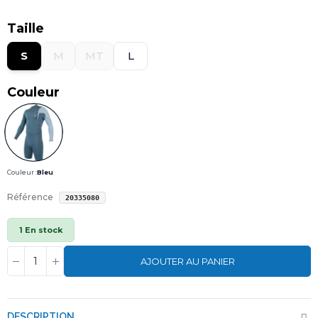
Taille
S
M
MT
L
Couleur
Couleur :
Bleu
Référence
20335080
1 En stock
AJOUTER AU PANIER
DESCRIPTION