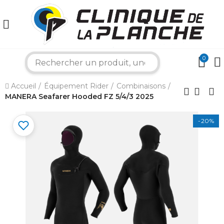
0
search
×
Accueil
Équipement Rider
Combinaisons
MANERA Seafarer Hooded FZ 5/4/3 2025
Bonjour ! Je suis votre expert nautique.
Comment puis-je vous aider aujourd'hui ?
-20%