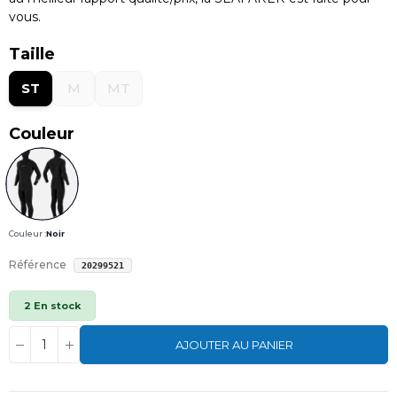
vous.
Taille
ST
M
MT
Couleur
Couleur :
Noir
Référence
20299521
2 En stock
AJOUTER AU PANIER