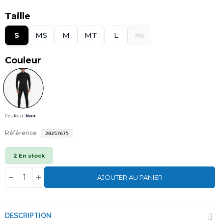
Taille
S
MS
M
MT
L
XL
Couleur
Couleur :
Noir
Référence
20257675
2 En stock
AJOUTER AU PANIER
DESCRIPTION