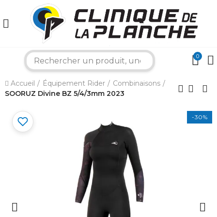
0
search
×
Accueil
Équipement Rider
Combinaisons
SOORUZ Divine BZ 5/4/3mm 2023
Bonjour ! Je suis votre expert nautique.
Comment puis-je vous aider aujourd'hui ?
-30%