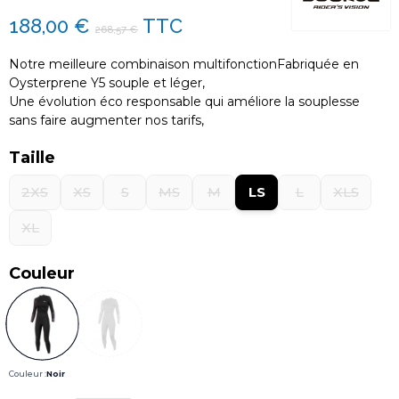
188,00 €
TTC
268,57 €
Notre meilleure combinaison multifonctionFabriquée en
Oysterprene Y5 souple et léger,
Une évolution éco responsable qui améliore la souplesse
sans faire augmenter nos tarifs,
Taille
2XS
XS
S
MS
M
LS
L
XLS
XL
Couleur
Couleur :
Noir