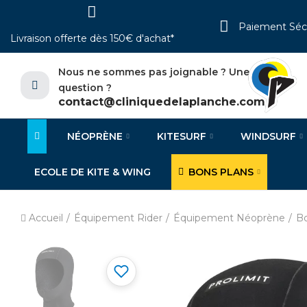
Paiement Séc
Livraison offerte dès 150€ d'achat*
Nous ne sommes pas joignable ? Une
question ?
contact@cliniquedelaplanche.com
NÉOPRÈNE
KITESURF
WINDSURF
ECOLE DE KITE & WING
BONS PLANS
Accueil
Équipement Rider
Équipement Néoprène
Bo