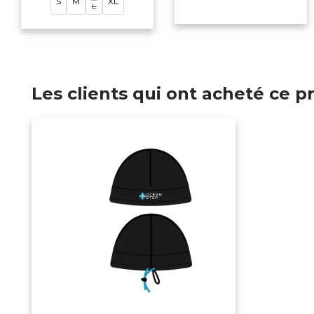
S
M
XL
L
Les clients qui ont acheté ce 