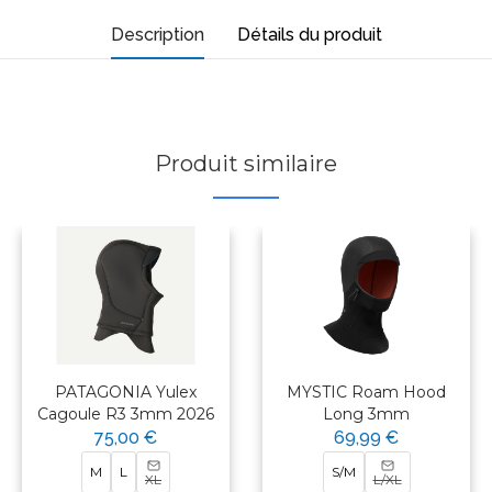
Description
Détails du produit
Produit similaire
PATAGONIA Yulex
MYSTIC Roam Hood
Cagoule R3 3mm 2026
Long 3mm
75,00 €
69,99 €
M
L
S/M
XL
L/XL