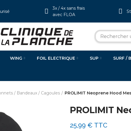
3x / 4x sans frais
urisé
S
avec FLOA
WING
FOIL ELECTRIQUE
SUP
SURF / 
nnets / Bandeaux / Cagoules
PROLIMIT Neoprene Hood Me
PROLIMIT Ne
25,99 €
TTC