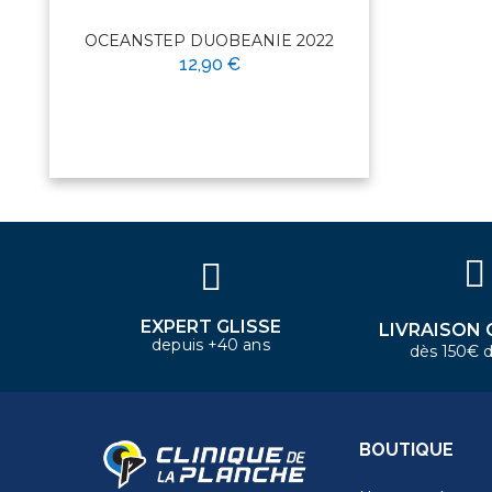
OCEANSTEP DUOBEANIE 2022
12,90 €
×
Bonjour ! Je suis votre expert
nautique. Comment puis-je vous
aider aujourd'hui ?
EXPERT GLISSE
LIVRAISON 
depuis +40 ans
dès 150€ d
BOUTIQUE