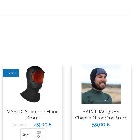
-30%
MYSTIC Supreme Hood
SAINT JACQUES
3mm
Chapka Neoprène 5mm
49,00 €
59,00 €
70,00 €
S/M
L/XL