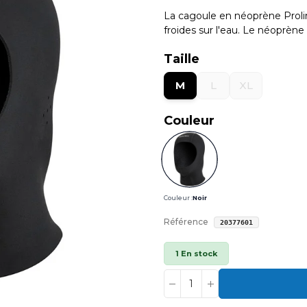
La cagoule en néoprène Prolim
froides sur l'eau. Le néoprèn
Taille
M
L
XL
Couleur
Couleur :
Noir
Référence
20377601
1 En stock