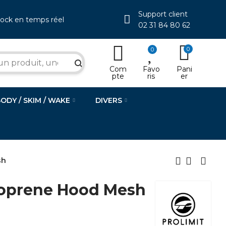
Support client
tock en temps réel
02 31 84 80 62
0
0
search
Com
Favo
Pani
pte
ris
er
BODY / SKIM / WAKE
DIVERS
sh
oprene Hood Mesh