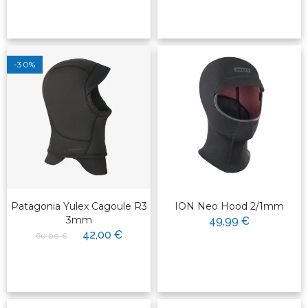
-30%
Patagonia Yulex Cagoule R3
ION Neo Hood 2/1mm
3mm
49,99 €
42,00 €
60,00 €