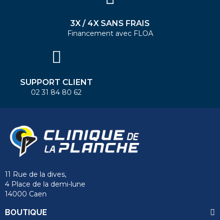
3X / 4X SANS FRAIS
Financement avec FLOA
SUPPORT CLIENT
02 31 84 80 62
11 Rue de la dives,
4 Place de la demi-lune
14000 Caen
BOUTIQUE
send