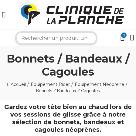
0
search
Bonnets / Bandeaux /
Cagoules
Accueil
Équipement Rider
Équipement Néoprène
Bonnets / Bandeaux / Cagoules
×
Gardez votre tête bien au chaud lors de
Bonjour ! Je suis votre expert nautique.
vos sessions de glisse grâce à notre
Comment puis-je vous aider aujourd'hui ?
sélection de bonnets, bandeaux et
cagoules néoprènes.