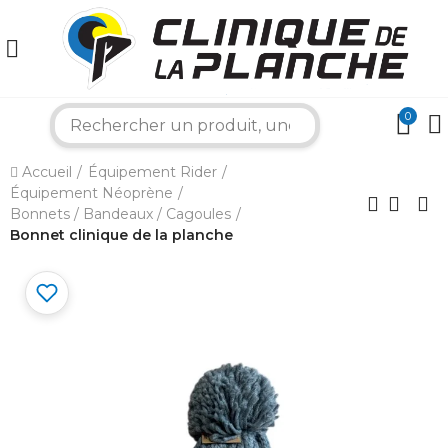
0
search
×
Accueil
Équipement Rider
Équipement Néoprène
Bonjour ! Je suis votre expert nautique.
Bonnets / Bandeaux / Cagoules
Comment puis-je vous aider aujourd'hui ?
Bonnet clinique de la planche