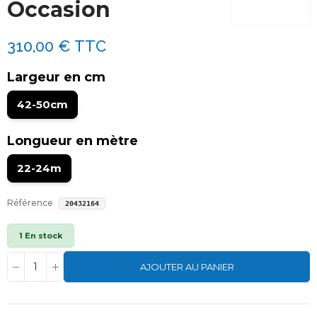
Occasion
310,00 €
TTC
Largeur en cm
42-50cm
Longueur en mètre
22-24m
Référence
20432164
1 En stock
AJOUTER AU PANIER