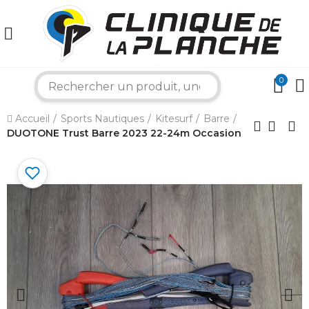
0
×
search
Accueil
Sports Nautiques
Kitesurf
Barre
Bonjour ! Je suis votre expert nautique.
DUOTONE Trust Barre 2023 22-24m Occasion
Comment puis-je vous aider aujourd'hui ?