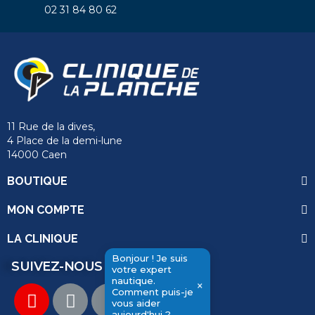
02 31 84 80 62
11 Rue de la dives,
4 Place de la demi-lune
14000 Caen
BOUTIQUE
MON COMPTE
LA CLINIQUE
Bonjour ! Je suis
SUIVEZ-NOUS
votre expert
nautique.
×
send
Comment puis-je
vous aider
aujourd'hui ?