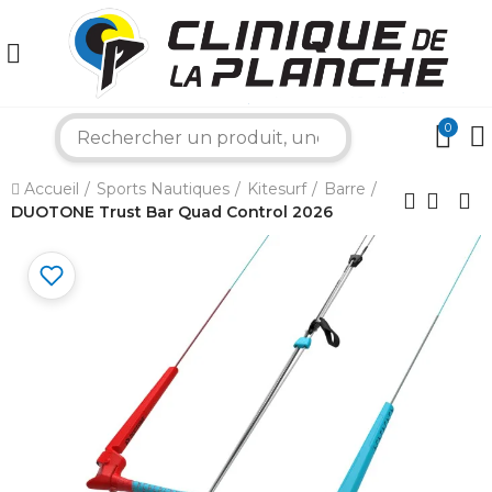
0
search
×
Accueil
Sports Nautiques
Kitesurf
Barre
DUOTONE Trust Bar Quad Control 2026
Bonjour ! Je suis votre expert nautique.
Comment puis-je vous aider aujourd'hui ?