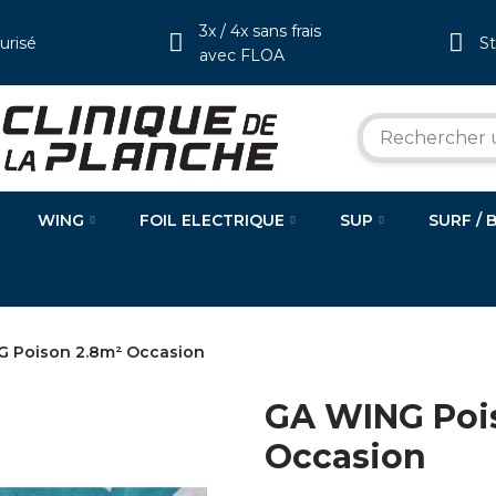
3x / 4x sans frais
urisé
S
avec FLOA
WING
FOIL ELECTRIQUE
SUP
SURF / 
 Poison 2.8m² Occasion
GA WING Poi
Occasion