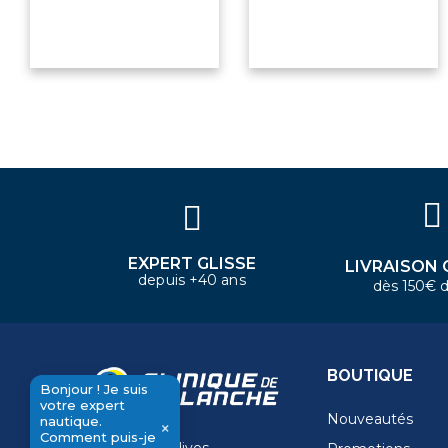
×
Bonjour ! Je suis votre expert
nautique. Comment puis-je vous
aider aujourd'hui ?
EXPERT GLISSE
LIVRAISON 
depuis +40 ans
dès 150€ d
BOUTIQUE
Bonjour ! Je suis
votre expert
Nouveautés
nautique.
×
Comment puis-je