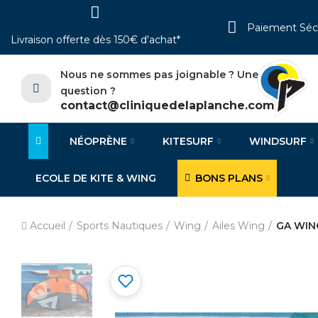
Paiement Séc
Livraison offerte dès 150€ d'achat*
Nous ne sommes pas joignable ? Une
question ?
contact@cliniquedelaplanche.com
NÉOPRÈNE
KITESURF
WINDSURF
ECOLE DE KITE & WING
BONS PLANS
Accueil
Sports Nautiques
Wing
Ailes Wing
GA WING