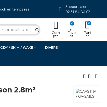
Support client
tock en temps réel
02 31 84 80 62
0
0
search
Com
Favo
Pani
pte
ris
er
BODY / SKIM / WAKE
DIVERS
son 2.8m²