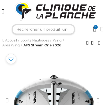
0
search
×
Accueil
Sports Nautiques
Wing
Ailes Wing
AFS Stream One 2026
Bonjour ! Je suis votre expert nautique.
Comment puis-je vous aider aujourd'hui ?