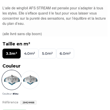
L'aile de wingfoil AFS
STREAM
est pensée pour
s
’adapter à tous
les styles. Elle
s
’efface quand il le faut pour vous laisser vous
concentrer sur la pureté des sensations, sur l’équilibre et la lecture
du plan d’eau.
(aile livré sans clip boom)
Taille en m²
3.5m²
4.0m²
5.0m²
6.0m²
Couleur
Couleur :
Bleu
Référence
20424466