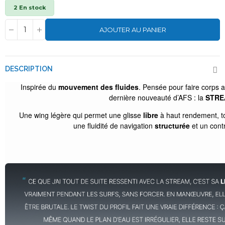
2 En stock
AJOUTER AU PANIER
DESCRIPTION
Inspirée du
mouvement des fluides
. Pensée pour faire corps 
dernière nouveauté d’
AFS
: la
STRE
Une wing légère qui permet une glisse
libre
à haut rendement, t
une fluidité de navigation
structurée
et un cont