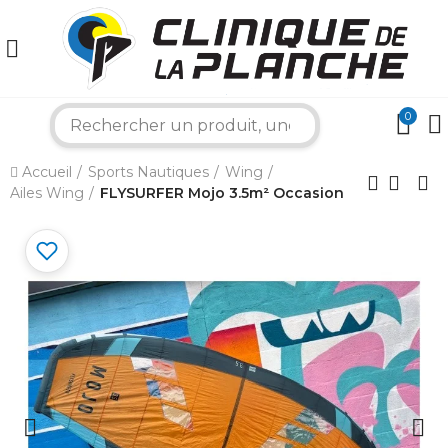
0
×
search
Accueil
Sports Nautiques
Wing
Bonjour ! Je suis votre expert nautique.
Ailes Wing
FLYSURFER Mojo 3.5m² Occasion
Comment puis-je vous aider aujourd'hui ?