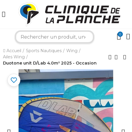
0
×
search
Accueil
Sports Nautiques
Wing
Bonjour ! Je suis votre expert nautique.
Ailes Wing
Comment puis-je vous aider aujourd'hui ?
Duotone unit D/Lab 4.0m² 2025 - Occasion