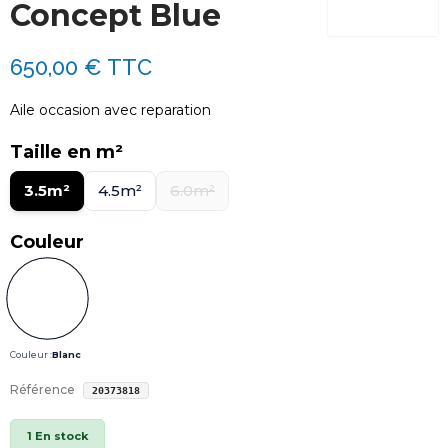
Concept Blue
650,00 €
TTC
Aile occasion avec reparation
Taille en m²
3.5m²
4.5m²
6.0m²
Couleur
Couleur :
Blanc
Référence
20373818
1 En stock