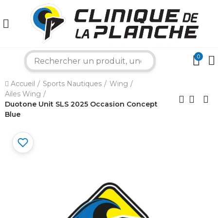
0
search
×
Accueil
Sports Nautiques
Wing
Ailes Wing
Bonjour ! Je suis votre expert nautique.
Comment puis-je vous aider aujourd'hui ?
Duotone Unit SLS 2025 Occasion Concept
Blue