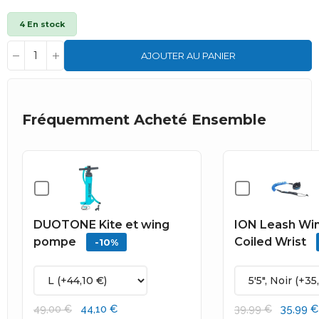
4 En stock
AJOUTER AU PANIER
Fréquemment Acheté Ensemble
DUOTONE Kite et wing
ION Leash Wi
pompe
Coiled Wrist
-10%
44,10 €
35,99 €
49,00 €
39,99 €