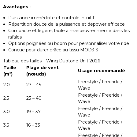
Avantages :
Puissance immédiate et contrôle intuitif
Répartition douce de la puissance et depower efficace
Compacte et légère, facile à manœuvrer même dans les
rafales
Options poignées ou boom pour personnaliser votre ride
Conçue pour durer grâce au tissu MOD3 S
Tableau des tailles – Wing Duotone Unit 2026
Taille
Plage de vent
Usage recommandé
(m²)
(nœuds)
Freestyle / Freeride /
2.0
27 – 45
Wave
Freestyle / Freeride /
2.5
23 – 40
Wave
Freestyle / Freeride /
3.0
19 – 37
Wave
Freestyle / Freeride /
3.5
16 – 33
Wave
Freestyle / Freeride /