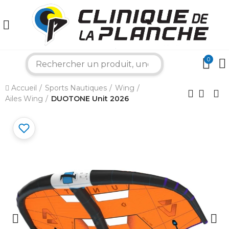
0
search
Accueil
Sports Nautiques
Wing
Ailes Wing
DUOTONE Unit 2026
×
Bonjour ! Je suis votre expert nautique.
Comment puis-je vous aider aujourd'hui ?