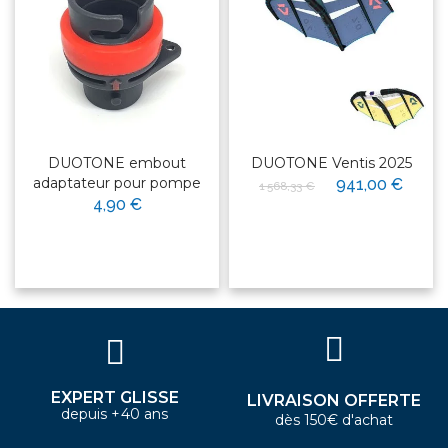
DUOTONE embout
DUOTONE Ventis 2025
adaptateur pour pompe
941,00 €
1 568,33 €
4,90 €
EXPERT GLISSE
LIVRAISON OFFERTE
depuis +40 ans
dès 150€ d'achat