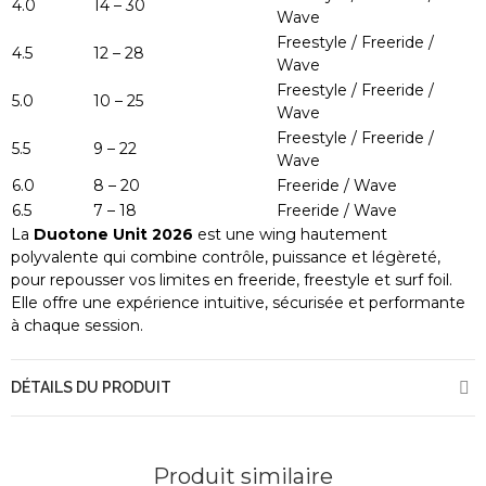
4.0
14 – 30
Wave
Freestyle / Freeride /
4.5
12 – 28
Wave
Freestyle / Freeride /
5.0
10 – 25
Wave
Freestyle / Freeride /
5.5
9 – 22
Wave
6.0
8 – 20
Freeride / Wave
6.5
7 – 18
Freeride / Wave
La
Duotone Unit 2026
est une wing hautement
polyvalente qui combine contrôle, puissance et légèreté,
pour repousser vos limites en freeride, freestyle et surf foil.
Elle offre une expérience intuitive, sécurisée et performante
à chaque session.
DÉTAILS DU PRODUIT
Produit similaire