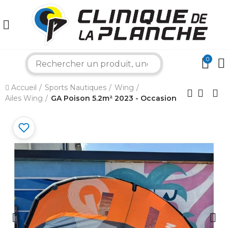
0
×
search
Accueil
Sports Nautiques
Wing
Bonjour ! Je suis votre expert nautique.
Ailes Wing
GA Poison 5.2m² 2023 - Occasion
Comment puis-je vous aider aujourd'hui ?