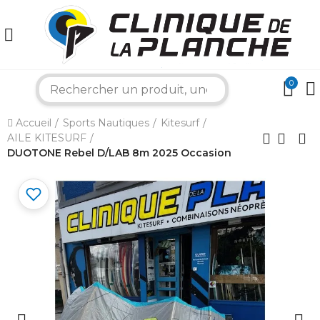
0
×
search
Accueil
Sports Nautiques
Kitesurf
Bonjour ! Je suis votre expert nautique.
AILE KITESURF
Comment puis-je vous aider aujourd'hui ?
DUOTONE Rebel D/LAB 8m 2025 Occasion