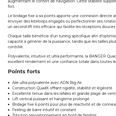
augmentant le confort de navigation. Cette stabilité supplé
fort.
Le bridage fixe à six points apporte une connexion directe avec
envoyer des kiteloops engagés ou perfectionner ses rotation
un second lift très efficace qui facilite les réceptions dou
Chaque taille bénéficie d’un tuning spécifique afin d’optim
capacité à générer de la puissance, tandis que les tailles p
contrôle.
Polyvalente, intuitive et ultra performante, la BANGER QuadX
excellent rendement et une confiance totale dans toutes le
Points forts
Aile ultra polyvalente avec ADN Big Air
Construction QuadX offrant rigidité, stabilité et légèreté
Excellente tenue dans les rafales et grande plage de vent
Lift vertical puissant et hangtime prolongé
Bridage fixe 6 points pour plus de réactivité et de connex
Feeling de barre intuitif et constant
Très bon repositionnement en bord de fenêtre