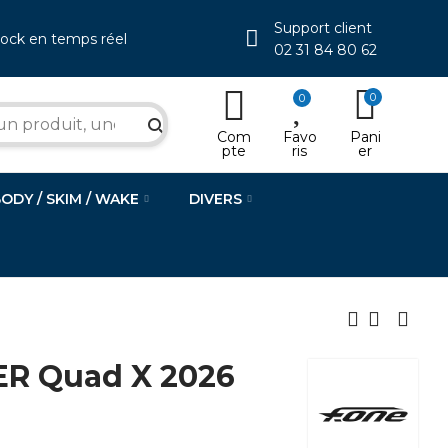
Support client
tock en temps réel
02 31 84 80 62
0
0
search
Com
Favo
Pani
pte
ris
er
BODY / SKIM / WAKE
DIVERS
R Quad X 2026