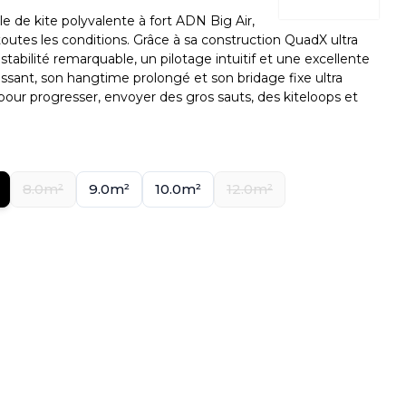
de kite polyvalente à fort ADN Big Air,
utes les conditions. Grâce à sa construction QuadX ultra
e stabilité remarquable, un pilotage intuitif et une excellente
puissant, son hangtime prolongé et son bridage fixe ultra
e pour progresser, envoyer des gros sauts, des kiteloops et
8.0m²
9.0m²
10.0m²
12.0m²