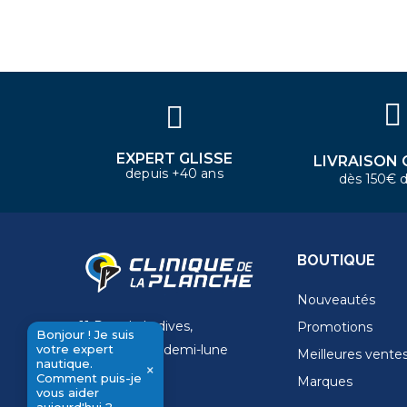
Bonjour ! Je suis votre expert
nautique. Comment puis-je vous
aider aujourd'hui ?
EXPERT GLISSE
LIVRAISON 
depuis +40 ans
dès 150€ d
BOUTIQUE
Nouveautés
11 Rue de la dives,
Promotions
Bonjour ! Je suis
votre expert
4 Place de la demi-lune
Meilleures vente
nautique.
×
14000 Caen
Comment puis-je
Marques
send
vous aider