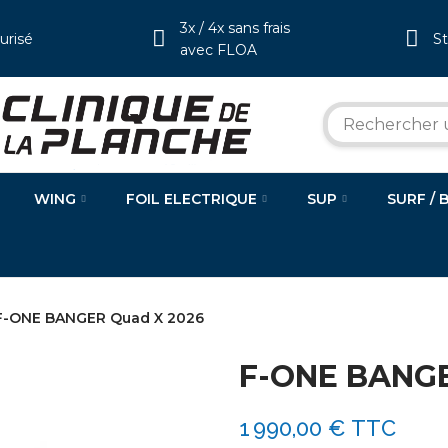
3x / 4x sans frais
urisé
S
avec FLOA
WING
FOIL ELECTRIQUE
SUP
SURF / 
F-ONE BANGER Quad X 2026
F-ONE BANGE
1 990,00 €
TTC