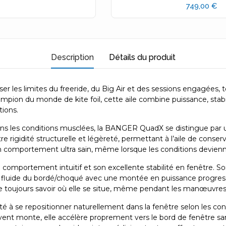
749,00 €
Description
Détails du produit
 les limites du freeride, du Big Air et des sessions engagées,
mpion du monde de kite foil, cette aile combine puissance, stabi
tions.
ans les conditions musclées, la BANGER QuadX se distingue par
 rigidité structurelle et légèreté, permettant à l’aile de conse
 un comportement ultra sain, même lorsque les conditions devien
portement intuitif et son excellente stabilité en fenêtre. Son p
luide du bordé/choqué avec une montée en puissance progressive
 toujours savoir où elle se situe, même pendant les manœuvres
ité à se repositionner naturellement dans la fenêtre selon les con
nt monte, elle accélère proprement vers le bord de fenêtre sans s