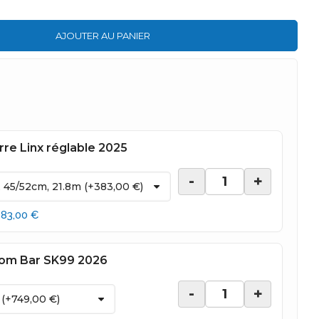
AJOUTER AU PANIER
re Linx réglable 2025
-
+
383,00 €
om Bar SK99 2026
-
+