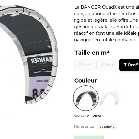
La BANGER QuadX est une aile 
conçue pour performer dans to
rigide et légère, elle offre un
gestion des rafales. Son lift 
réactif en font une aile idéal
naviguer en totale confiance.
Taille en m²
5.0m²
6.0m²
7.0m²
Couleur
Couleur :
A - ONYX
Référence
20426040