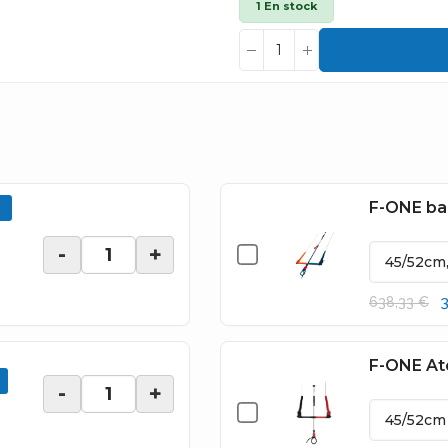
1 En stock
F-ONE bar
-
+
638,33 €
F-ONE At
-
+