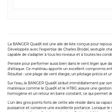
La BANGER QuadX est une aile de kite conçue pour repousser
Développée avec l’expertise de Charles Brodel, sextuple cha
capable de s’adapter à tous les niveaux et à toutes les condi
Pensée pour performer aussi bien dans le vent léger que d
d’attaque. Ce matériau apporte un excellent compromis entre
Résultat : une plage de vent élargie, un pilotage précis et
Sur l’eau, la BANGER QuadX séduit immédiatement par son com
matériaux comme le QuadX et le HT80, assure une gestion f
homogène et un retour en barre constant, ce qui permet de
L’un des gros points forts de cette aile réside dans sa capac
puissance et conserve une excellente portance. Lorsque le ve