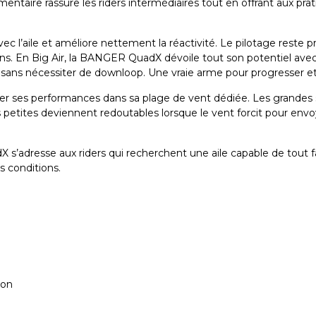
mentaire rassure les riders intermédiaires tout en offrant aux pr
 l’aile et améliore nettement la réactivité. Le pilotage reste préci
s. En Big Air, la BANGER QuadX dévoile tout son potentiel avec 
ces sans nécessiter de downloop. Une vraie arme pour progresser et
iser ses performances dans sa plage de vent dédiée. Les grandes 
lus petites deviennent redoutables lorsque le vent forcit pour e
 s’adresse aux riders qui recherchent une aile capable de tout fa
s conditions.
ion