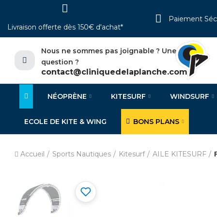
Paiement Séc
Livraison offerte dès 150€ d'achat*
Nous ne sommes pas joignable ? Une
question ?
contact@cliniquedelaplanche.com
NÉOPRÈNE
KITESURF
WINDSURF
ECOLE DE KITE & WING
BONS PLANS
Accueil
Sports Nautiques
Kitesurf
AILE KITESURF