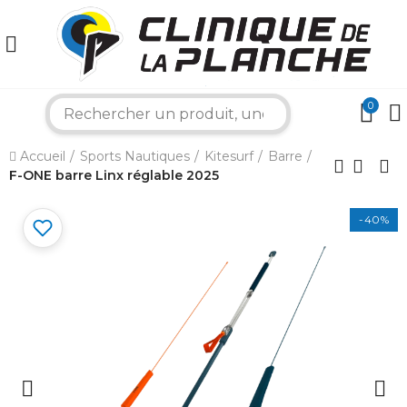
0
search
×
Accueil
Sports Nautiques
Kitesurf
Barre
F-ONE barre Linx réglable 2025
Bonjour ! Je suis votre expert nautique.
Comment puis-je vous aider aujourd'hui ?
-40%