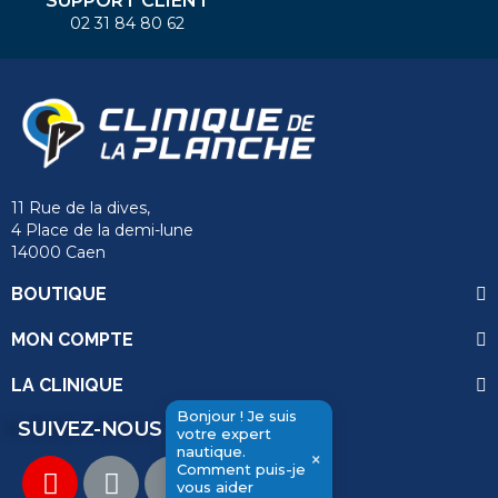
SUPPORT CLIENT
02 31 84 80 62
11 Rue de la dives,
4 Place de la demi-lune
14000 Caen
BOUTIQUE
MON COMPTE
LA CLINIQUE
Bonjour ! Je suis
SUIVEZ-NOUS
votre expert
nautique.
×
send
Comment puis-je
vous aider