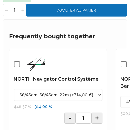
AJOUTER AU PANIER
Frequently bought together
NORTH Navigator Control Système
NOR
Bar
314,00 €
448,57 €
500,
-
+