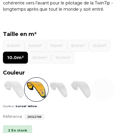
cohérente vers l'avant pour le pilotage de la TwinTip -
longtemps après que tout le monde y soit entré.
Taille en m²
5.0m²
6.0m²
7.0m²
8.0m²
9.0m²
10.0m²
12.0m²
15.0m²
Couleur
Couleur :
Sunset Yellow
Référence
20322786
2 En stock