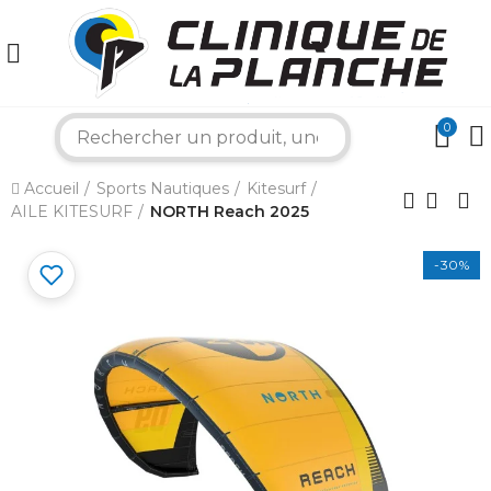
0
search
×
Accueil
Sports Nautiques
Kitesurf
AILE KITESURF
NORTH Reach 2025
Bonjour ! Je suis votre expert nautique.
Comment puis-je vous aider aujourd'hui ?
-30%