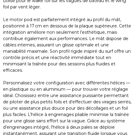
utilisé pour le wake foil sur les vagues de bateau et le wing
foil par vent léger.
Le motor pod est parfaitement intégré au profil du mât,
positionné à 17 cm en dessous de la plaque supérieure. Cette
intégration améliore non seulement l’esthétique, mais
contribue également aux performances. Le mât dispose de
câbles internes, assurant un glisse optimale et une
maniabilité maximale. Son profil rigide inspiré du surf offre un
contrôle précis et une réactivité immédiate tout en
minimisant la traînée pour des sessions plus fluides et
efficaces.
Personnalisez votre configuration avec différentes hélices —
en plastique ou en aluminium — pour trouver votre réglage
idéal. Choisissez entre une assistance puissante permettant
de piloter de plus petits foils et d’effectuer des virages serrés,
ou une assistance plus douce pour des décollages et un foil
plus faciles. L’hélice à engrenages pliable minimise la traînée
pour une glisse sans effort sur la vague. Grâce au système
d’engrenages intégré, l’hélice à deux pales se déploie
instantanément, assurant une transition fluide lorsque vous