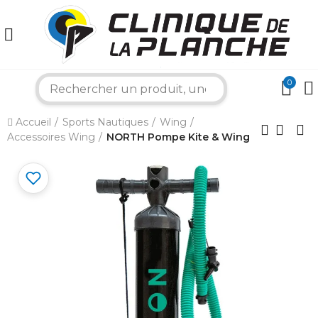
0
search
×
Accueil
Sports Nautiques
Wing
Accessoires Wing
NORTH Pompe Kite & Wing
Bonjour ! Je suis votre expert nautique.
Comment puis-je vous aider aujourd'hui ?