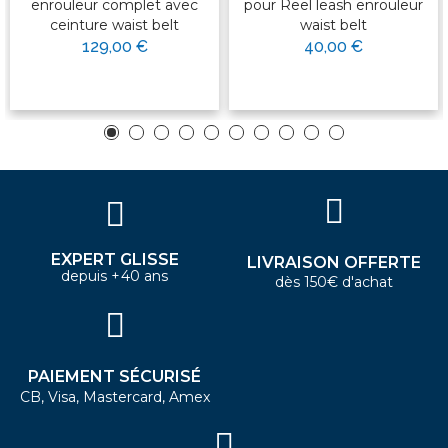
enrouleur complet avec
pour Reel leash enrouleur
ceinture waist belt
waist belt
129,00 €
40,00 €
EXPERT GLISSE
LIVRAISON OFFERTE
depuis +40 ans
dès 150€ d'achat
PAIEMENT SÉCURISÉ
CB, Visa, Mastercard, Amex