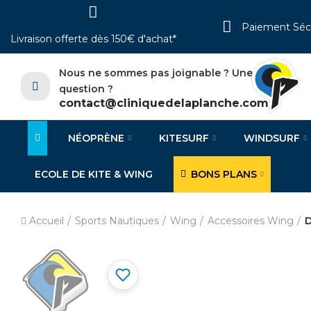
Paiement Séc
Livraison offerte dès 150€ d'achat*
Nous ne sommes pas joignable ? Une
question ?
contact@cliniquedelaplanche.com
NÉOPRÈNE
KITESURF
WINDSURF
ECOLE DE KITE & WING
BONS PLANS
Accueil
Sports Nautiques
Wing
Accessoires Wing
D