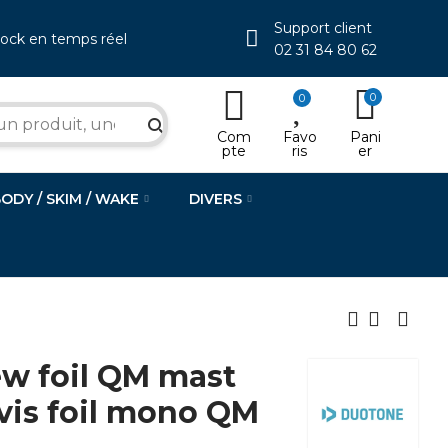
Support client
tock en temps réel
02 31 84 80 62
0
0
search
Com
Favo
Pani
pte
ris
er
BODY / SKIM / WAKE
DIVERS
w foil QM mast
vis foil mono QM