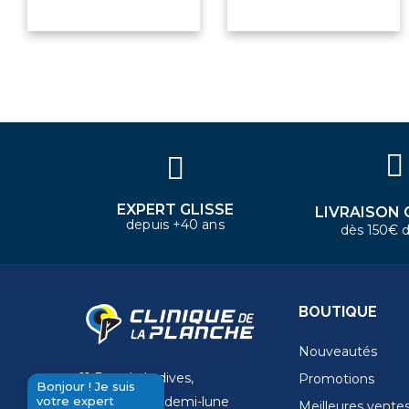
×
Bonjour ! Je suis votre expert
nautique. Comment puis-je vous
aider aujourd'hui ?
EXPERT GLISSE
LIVRAISON 
depuis +40 ans
dès 150€ d
BOUTIQUE
Nouveautés
11 Rue de la dives,
Promotions
Bonjour ! Je suis
votre expert
4 Place de la demi-lune
Meilleures vente