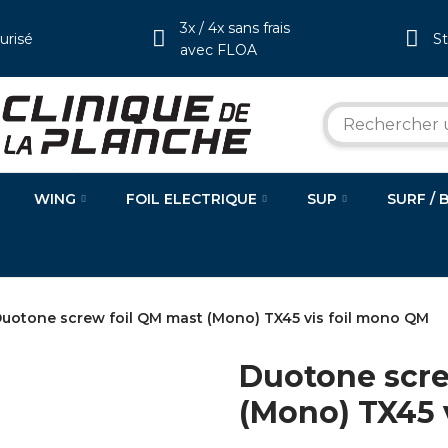
3x / 4x sans frais
urisé
S
avec FLOA
WING
FOIL ELECTRIQUE
SUP
SURF / 
uotone screw foil QM mast (Mono) TX45 vis foil mono QM
Duotone scre
(Mono) TX45 