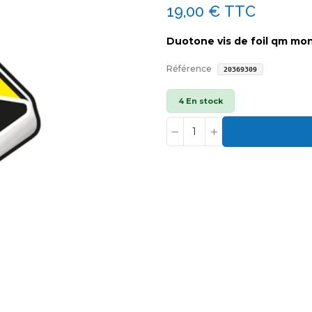
19,00 €
TTC
Duotone vis de foil qm mo
Référence
20369309
4 En stock