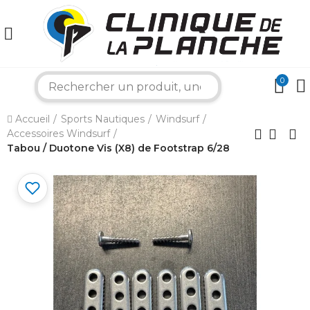
0
×
search
Accueil
Sports Nautiques
Windsurf
Bonjour ! Je suis votre expert nautique.
Accessoires Windsurf
Comment puis-je vous aider aujourd'hui ?
Tabou / Duotone Vis (X8) de Footstrap 6/28