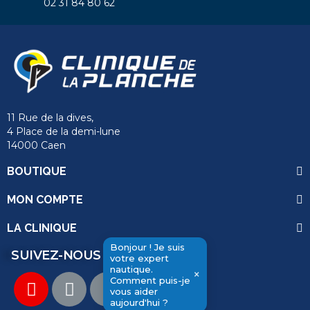
02 31 84 80 62
11 Rue de la dives,
4 Place de la demi-lune
14000 Caen
BOUTIQUE
MON COMPTE
LA CLINIQUE
Bonjour ! Je suis
SUIVEZ-NOUS
votre expert
nautique.
×
Comment puis-je
vous aider
send
aujourd'hui ?