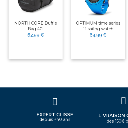
NORTH CORE Duffle
OPTIMUM time series
Bag 40l
11 sailing watch
62,99 €
64,99 €
×
Bonjour ! Je suis votre expert
nautique. Comment puis-je vous
aider aujourd'hui ?
EXPERT GLISSE
LIVRAISON 
depuis +40 ans
dès 150€ d