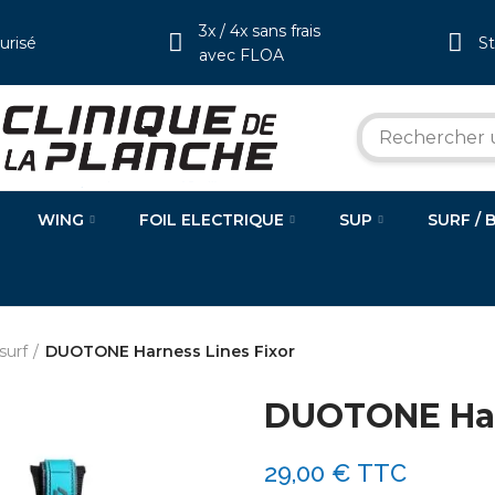
3x / 4x sans frais
urisé
S
avec FLOA
WING
FOIL ELECTRIQUE
SUP
SURF / 
surf
DUOTONE Harness Lines Fixor
DUOTONE Har
29,00 €
TTC