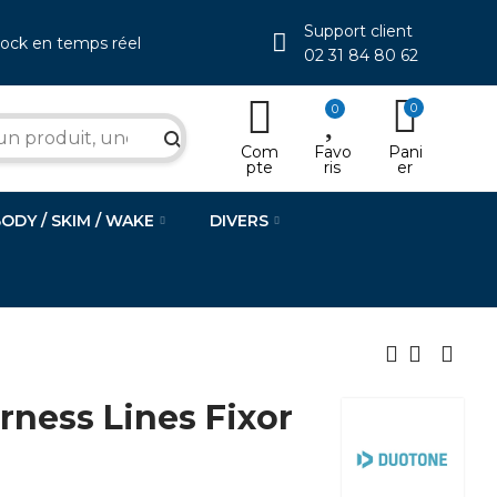
Support client
tock en temps réel
02 31 84 80 62
0
0
search
Com
Favo
Pani
pte
ris
er
BODY / SKIM / WAKE
DIVERS
ness Lines Fixor