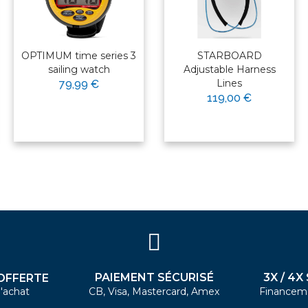
OPTIMUM time series 3
STARBOARD
sailing watch
Adjustable Harness
Lines
79,99 €
119,00 €
PAIEMENT SÉCURISÉ
3X / 4X
OFFERTE
'achat
CB, Visa, Mastercard, Amex
Financem