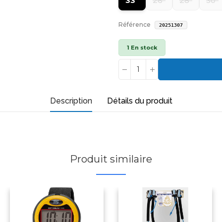
33"
26"
28"
30"
Référence
20251307
1 En stock
Description
Détails du produit
Produit similaire