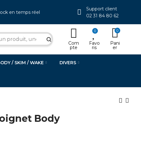
Support client
tock en temps réel
02 31 84 80 62
0
0
search
Com
Favo
Pani
pte
ris
er
BODY / SKIM / WAKE
DIVERS
oignet Body