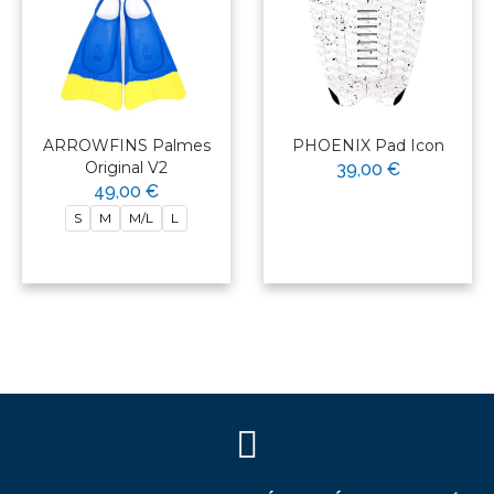
ARROWFINS Palmes
PHOENIX Pad Icon
Original V2
39,00 €
49,00 €
S
M
M/L
L