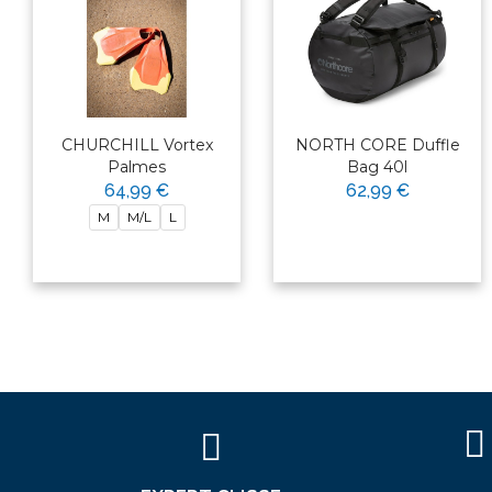
CHURCHILL Vortex
NORTH CORE Duffle
Palmes
Bag 40l
64,99 €
62,99 €
×
M
M/L
L
Bonjour ! Je suis votre expert
nautique. Comment puis-je vous
aider aujourd'hui ?