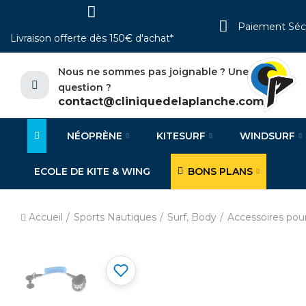
Paiement Séc
Livraison offerte dès 150€ d'achat*
Nous ne sommes pas joignable ? Une
question ?
contact@cliniquedelaplanche.com
NÉOPRÈNE
KITESURF
WINDSURF
ECOLE DE KITE & WING
BONS PLANS
Accueil
Sports Nautiques
Surf, Body
Accessoires pou