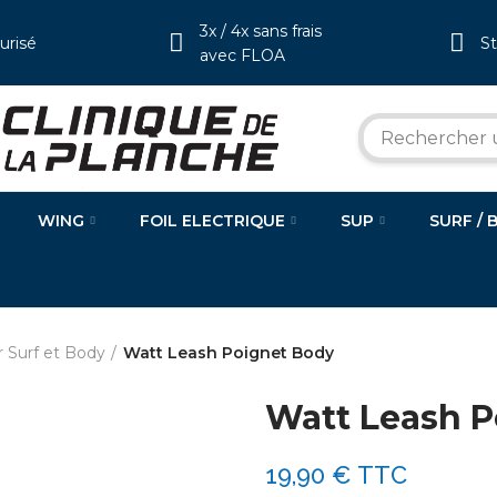
3x / 4x sans frais
urisé
S
avec FLOA
WING
FOIL ELECTRIQUE
SUP
SURF / 
r Surf et Body
Watt Leash Poignet Body
Watt Leash P
19,90 €
TTC