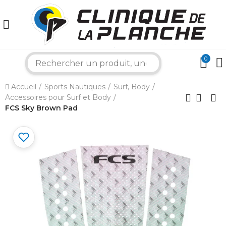
0
search
×
Accueil
Sports Nautiques
Surf, Body
Accessoires pour Surf et Body
Bonjour ! Je suis votre expert nautique.
FCS Sky Brown Pad
Comment puis-je vous aider aujourd'hui ?