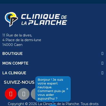
11 Rue de la dives,
4 Place de la demi-lune
14000 Caen
BOUTIQUE
MON COMPTE
LA CLINIQUE
Bonjour ! Je suis
SUIVEZ-NOUS
votre expert
nautique.
×
Comment puis-je
vous aider
send
aujourd'hui ?
Copyright © 2026 La Clinique de la Planche. Tous droits