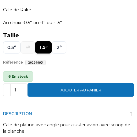
Cale de Rake
Au choix -0.5° ou -1° ou -1.5°
Taille
0.5°
1°
1.5°
2°
Référence
20254995
6 En stock
AJOUTER AU PANIER
DESCRIPTION
Cale de platine avec angle pour ajuster avion avec scoop de
la planche