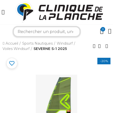
0
search
×
Accueil
Sports Nautiques
Windsurf
Voiles Windsurf
SEVERNE S-1 2025
Bonjour ! Je suis votre expert nautique.
-20%
Comment puis-je vous aider aujourd'hui ?