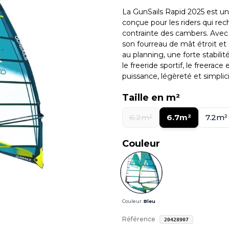
La GunSails Rapid 2025 est un
conçue pour les riders qui rech
contrainte des cambers. Avec 
son fourreau de mât étroit et 
au planning, une forte stabilit
le freeride sportif, le freerac
puissance, légèreté et simplici
Taille en m²
6.2m²
6.7m²
7.2m²
Couleur
Couleur :
Bleu
Référence
20428907