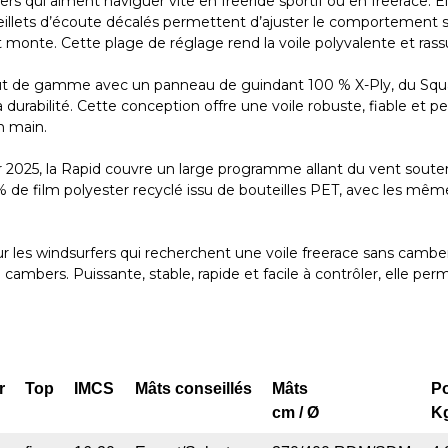
s qui aiment naviguer vite en freeride sportif ou en freerace. Elle
 œillets d’écoute décalés permettent d’ajuster le comportement 
 monte. Cette plage de réglage rend la voile polyvalente et rass
ut de gamme avec un panneau de guindant 100 % X-Ply, du Square
la durabilité. Cette conception offre une voile robuste, fiable et 
n main.
our 2025, la Rapid couvre un large programme allant du vent sout
0 % de film polyester recyclé issu de bouteilles PET, avec les mê
r les windsurfers qui recherchent une voile freerace sans camber
à cambers. Puissante, stable, rapide et facile à contrôler, elle p
r
Top
IMCS
Mâts conseillés
Mâts
P
cm / Ø
K