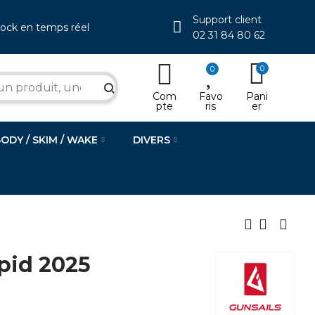
Support client
tock en temps réel
02 31 84 80 62
0
0
search
Com
Favo
Pani
pte
ris
er
BODY / SKIM / WAKE
DIVERS
pid 2025