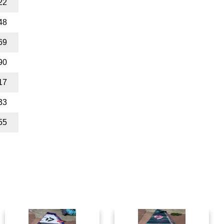
22
48
69
90
17
33
55