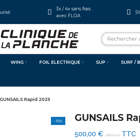
3x / 4x sans frais
urisé
S
avec FLOA
WING
FOIL ELECTRIQUE
SUP
SURF / 
GUNSAILS Rapid 2025
GUNSAILS Ra
-15%
500,00 €
TTC
588,24 €