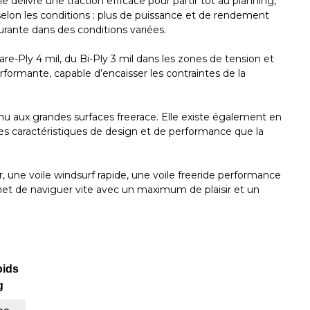
 délivre une traction efficace pour partir tôt au planning,
selon les conditions : plus de puissance et de rendement
urante dans des conditions variées.
-Ply 4 mil, du Bi-Ply 3 mil dans les zones de tension et
performante, capable d’encaisser les contraintes de la
enu aux grandes surfaces freerace. Elle existe également en
mes caractéristiques de design et de performance que la
, une voile windsurf rapide, une voile freeride performance
ermet de naviguer vite avec un maximum de plaisir et un
oids
g