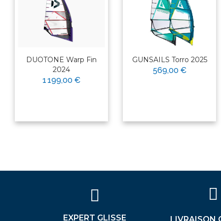
DUOTONE Warp Fin
GUNSAILS Torro 2025
2024
569,00 €
1 199,00 €
×
Bonjour ! Je suis votre expert
nautique. Comment puis-je vous
aider aujourd'hui ?
EXPERT GLISSE
LIVRAISON 