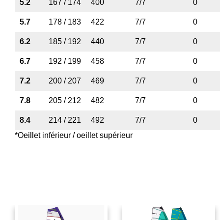
5.2
167 / 174
400
7/7
0
5.7
178 / 183
422
7/7
0
6.2
185 / 192
440
7/7
0
6.7
192 / 199
458
7/7
0
7.2
200 / 207
469
7/7
0
7.8
205 / 212
482
7/7
0
8.4
214 / 221
492
7/7
0
*Oeillet inférieur / oeillet supérieur