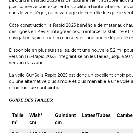
La GunSails Rapid 2025 est particulièrement adaptée aux rider
puis conserve une excellente stabilité à haute vitesse. Les
dans le vent léger, ou davantage de contrôle lorsque le vent
Côté construction, la Rapid 2025 bénéficie de matériaux ha
des lignes en Kevlar intégrées pour renforcer la stabilité et 
navigation rapide tout en conservant une bonne légèreté e
Disponible en plusieurs tailles, dont une nouvelle 5.2 m² p
version RE-Rapid 2025, intégrant selon les tailles jusqu’à 5
version classique.
La voile GunSails Rapid 2025 est donc un excellent choix pou
ou une alternative plus simple et plus maniable à une voile 
minimum de contrainte.
GUIDE DES TAILLES:
Taille
Wish*
Guindant
Lattes/Tubes
Cambe
m²
cm
cm