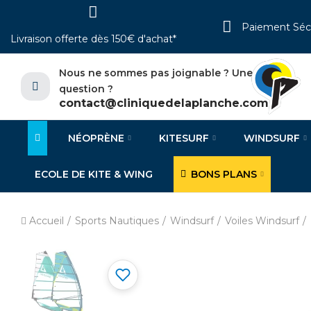
Paiement Séc
Livraison offerte dès 150€ d'achat*
Nous ne sommes pas joignable ? Une
question ?
contact@cliniquedelaplanche.com
NÉOPRÈNE
KITESURF
WINDSURF
ECOLE DE KITE & WING
BONS PLANS
Accueil
Sports Nautiques
Windsurf
Voiles Windsurf