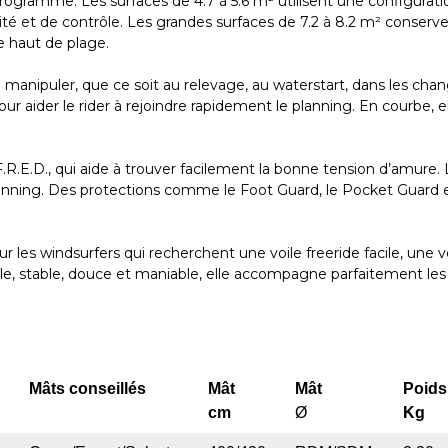
ramme. Les surfaces de 4.7 à 5.6 m² utilisent une configuration à 
lité et de contrôle. Les grandes surfaces de 7.2 à 8.2 m² conserve
le haut de plage.
à manipuler, que ce soit au relevage, au waterstart, dans les cha
our aider le rider à rejoindre rapidement le planning. En courbe,
R.E.D., qui aide à trouver facilement la bonne tension d’amure. 
 planning. Des protections comme le Foot Guard, le Pocket Guard
 les windsurfers qui recherchent une voile freeride facile, une 
e, stable, douce et maniable, elle accompagne parfaitement les lon
S
Mâts conseillés
Mât
Mât
Poids
cm
Ø
Kg