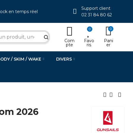
Support client
tock en temps réel
02 31 84 80 62
0
0
search
Com
Favo
Pani
pte
ris
er
BODY / SKIM / WAKE
DIVERS
om 2026