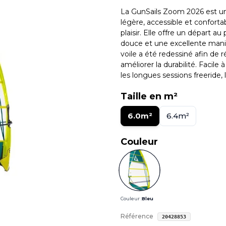
La GunSails Zoom 2026 est un
légère, accessible et confort
plaisir. Elle offre un départ a
douce et une excellente mania
voile a été redessiné afin de r
améliorer la durabilité. Facile
les longues sessions freeride, l
Taille en m²
6.0m²
6.4m²
Couleur
Couleur :
Bleu
Référence
20428853