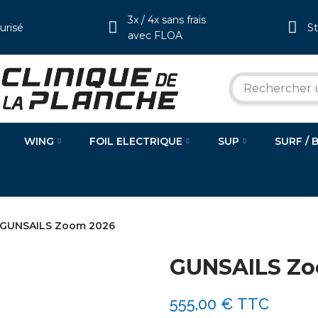
3x / 4x sans frais
urisé
S
avec FLOA
WING
FOIL ELECTRIQUE
SUP
SURF / 
GUNSAILS Zoom 2026
GUNSAILS Zo
555,00 €
TTC