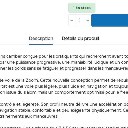
1 En stock
Description
Détails du produit
 camber conçue pour les pratiquants qui recherchent avant tout la 
 par une puissance progressive, une maniabilité ludique et un com
aîner les bords sans se fatiguer et progresser dans les manœuvre
de voile de la Zoom. Cette nouvelle conception permet de réduire
tat est une voile plus légère, plus fluide en navigation et toujo
ation issue du slalom mais un comportement optimisé pour le free
ntrôle et légèreté. Son profil neutre délivre une accélération dou
avigation stable, confortable et peu exigeante physiquement. Cet
 entraînements aux manœuvres.