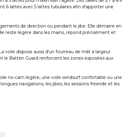
5 lattes pour maximiser l’agilité. Les tailles de 5.7 à 6.9
nt 6 lattes avec 5 lattes tubulaires afin d’apporter une
ngements de direction ou pendant le jibe. Elle démarre en
 elle reste légère dans les mains, répond précisément et
La voile dispose aussi d’un fourreau de mât à largeur
 et le Batten Guard renforcent les zones exposées aux
voile no-cam légère, une voile windsurf confortable ou une
gues navigations, les jibes, les sessions freeride et les