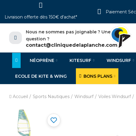
Paiement Séc
Livraison offerte dès 150€ d'achat*
Nous ne sommes pas joignable ? Une
question ?
contact@cliniquedelaplanche.com
NÉOPRÈNE
KITESURF
WINDSURF
ECOLE DE KITE & WING
BONS PLANS
Accueil
Sports Nautiques
Windsurf
Voiles Windsurf