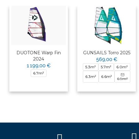
DUOTONE Warp Fin
GUNSAILS Torro 2025
2024
569,00 €
1 199,00 €
5.3m²
5.7m²
6.0m²
6.7m²
6.3m²
6.6m²
6.9m²
×
Bonjour ! Je suis votre expert
nautique. Comment puis-je vous
aider aujourd'hui ?