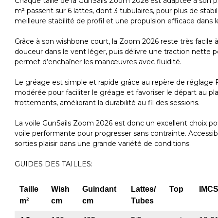
Chaque taille de la GunSails Zoom 2026 est adaptée à son prog
m² passent sur 6 lattes, dont 3 tubulaires, pour plus de stabi
meilleure stabilité de profil et une propulsion efficace dans 
Grâce à son wishbone court, la Zoom 2026 reste très facile 
douceur dans le vent léger, puis délivre une traction nette p
permet d’enchaîner les manœuvres avec fluidité.
Le gréage est simple et rapide grâce au repère de réglage F.
modérée pour faciliter le gréage et favoriser le départ au
frottements, améliorant la durabilité au fil des sessions.
La voile GunSails Zoom 2026 est donc un excellent choix pour
voile performante pour progresser sans contrainte. Accessibl
sorties plaisir dans une grande variété de conditions.
GUIDES DES TAILLES:
Taille
Wish
Guindant
Lattes/
Top
IMC
m²
cm
cm
Tubes