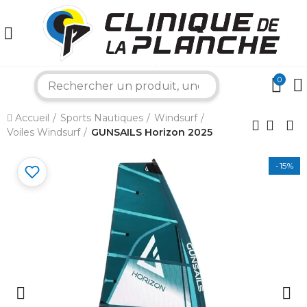
0
search
×
Accueil
Sports Nautiques
Windsurf
Voiles Windsurf
GUNSAILS Horizon 2025
Bonjour ! Je suis votre expert nautique.
Comment puis-je vous aider aujourd'hui ?
-15%