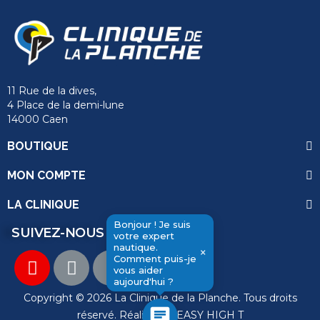
11 Rue de la dives,
4 Place de la demi-lune
14000 Caen
BOUTIQUE
MON COMPTE
LA CLINIQUE
Bonjour ! Je suis
SUIVEZ-NOUS
votre expert
nautique.
×
Comment puis-je
send
vous aider
aujourd'hui ?
Copyright © 2026 La Clinique de la Planche. Tous droits
chat
réservé. Réalisation
EASY HIGH T