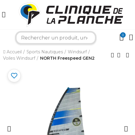
0
search
Accueil
Sports Nautiques
Windsurf
×
Voiles Windsurf
NORTH Freespeed GEN2
Bonjour ! Je suis votre expert nautique.
Comment puis-je vous aider aujourd'hui ?