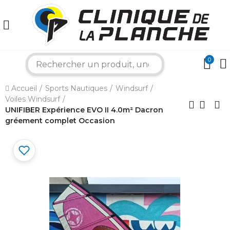
0
search
×
Accueil
Sports Nautiques
Windsurf
Voiles Windsurf
UNIFIBER Expérience EVO II 4.0m² Dacron
Bonjour ! Je suis votre expert nautique.
gréement complet Occasion
Comment puis-je vous aider aujourd'hui ?