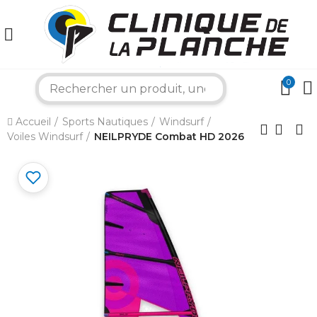
0
search
×
Accueil
Sports Nautiques
Windsurf
Voiles Windsurf
NEILPRYDE Combat HD 2026
Bonjour ! Je suis votre expert nautique.
Comment puis-je vous aider aujourd'hui ?