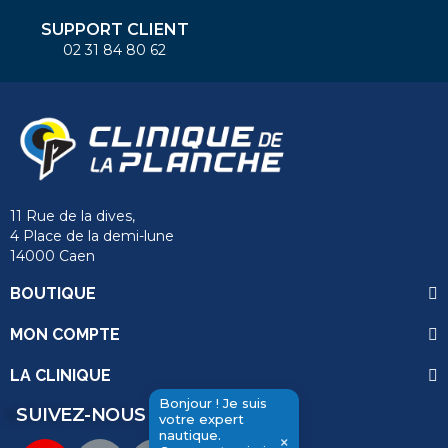
SUPPORT CLIENT
02 31 84 80 62
11 Rue de la dives,
4 Place de la demi-lune
14000 Caen
BOUTIQUE
MON COMPTE
LA CLINIQUE
Bonjour ! Je suis
SUIVEZ-NOUS
votre expert
send
nautique.
×