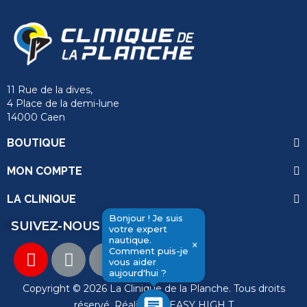
11 Rue de la dives,
4 Place de la demi-lune
14000 Caen
BOUTIQUE
MON COMPTE
LA CLINIQUE
Bonjour ! Je suis
SUIVEZ-NOUS
votre expert
nautique.
send
×
Comment puis-je
vous aider
aujourd'hui ?
Copyright © 2026 La Clinique de la Planche. Tous droits
chat
réservé. Réalisation
EASY HIGH T