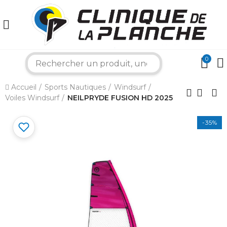
0
search
×
Accueil
Sports Nautiques
Windsurf
Voiles Windsurf
NEILPRYDE FUSION HD 2025
Bonjour ! Je suis votre expert nautique.
-35%
Comment puis-je vous aider aujourd'hui ?