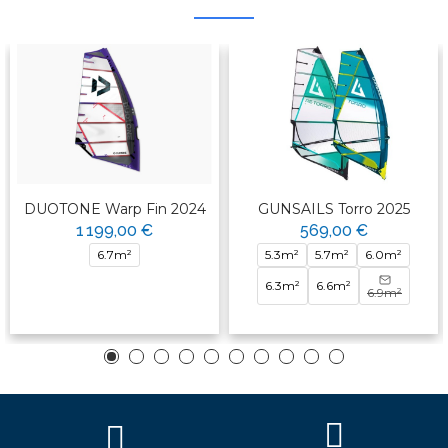
DUOTONE Warp Fin 2024
GUNSAILS Torro 2025
1 199,00 €
569,00 €
6.7m²
5.3m²
5.7m²
6.0m²
6.3m²
6.6m²
6.9m²