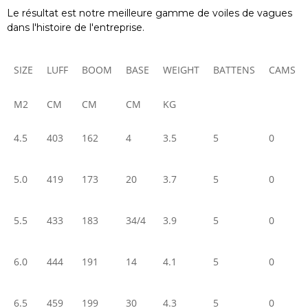
Le résultat est notre meilleure gamme de voiles de vagues
dans l'histoire de l'entreprise.
SIZE
LUFF
BOOM
BASE
WEIGHT
BATTENS
CAMS
M2
CM
CM
CM
KG
4.5
403
162
4
3.5
5
0
5.0
419
173
20
3.7
5
0
5.5
433
183
34/4
3.9
5
0
6.0
444
191
14
4.1
5
0
6.5
459
199
30
4.3
5
0