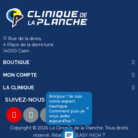
11 Rue de la dives,
4 Place de la demi-lune
14000 Caen
BOUTIQUE
MON COMPTE
LA CLINIQUE
Bonjour ! Je suis
SUIVEZ-NOUS
votre expert
send
nautique.
×
Comment puis-je
vous aider
aujourd'hui ?
Copyright © 2026 La Clinique de la Planche. Tous droits
chat
réservé. Réalisation
EASY HIGH T