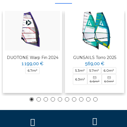
DUOTONE Warp Fin 2024
GUNSAILS Torro 2025
1 199,00 €
569,00 €
6.7m²
5.3m²
5.7m²
6.0m²
6.3m²
6.6m²
6.9m²