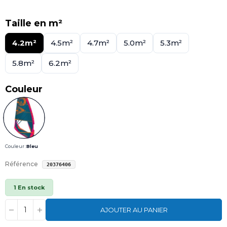
Taille en m²
4.2m²
4.5m²
4.7m²
5.0m²
5.3m²
5.8m²
6.2m²
Couleur
Couleur :
Bleu
Référence
20376406
1 En stock
AJOUTER AU PANIER