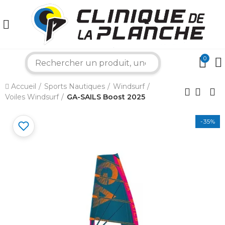
0
search
Accueil
Sports Nautiques
Windsurf
×
Voiles Windsurf
GA-SAILS Boost 2025
-35%
Bonjour ! Je suis votre expert nautique.
Comment puis-je vous aider aujourd'hui ?