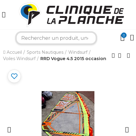
0
search
×
Accueil
Sports Nautiques
Windsurf
Voiles Windsurf
RRD Vogue 4.5 2015 occasion
Bonjour ! Je suis votre expert nautique.
Comment puis-je vous aider aujourd'hui ?