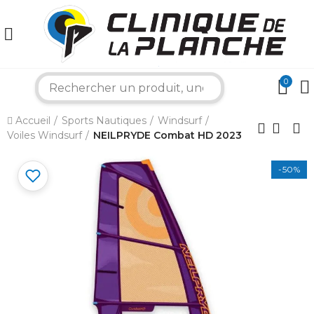
0
search
Accueil
Sports Nautiques
Windsurf
Voiles Windsurf
NEILPRYDE Combat HD 2023
×
-50%
Bonjour ! Je suis votre expert nautique.
Comment puis-je vous aider aujourd'hui ?