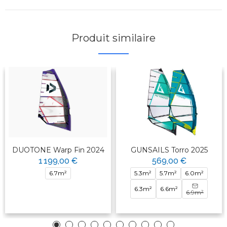
Produit similaire
DUOTONE Warp Fin 2024
GUNSAILS Torro 2025
1 199,00 €
569,00 €
6.7m²
5.3m²
5.7m²
6.0m²
6.3m²
6.6m²
6.9m²