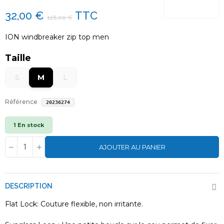
32,00 €
TTC
128,00 €
ION windbreaker zip top men
Taille
S
M
L
Référence
20236274
1 En stock
AJOUTER AU PANIER
DESCRIPTION
Flat Lock: Couture flexible, non irritante.