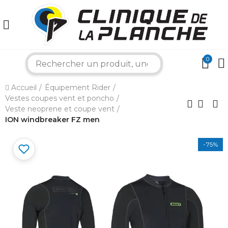
0
search
×
Accueil
Équipement Rider
Vestes coupes vent et poncho
Bonjour ! Je suis votre expert nautique.
Veste neoprene et coupe vent
Comment puis-je vous aider aujourd'hui ?
ION windbreaker FZ men
-75%