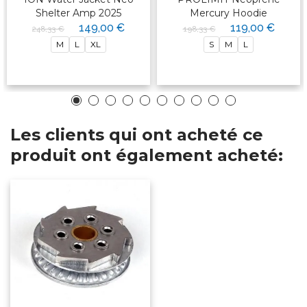
Shelter Amp 2025
Mercury Hoodie
149,00 €
119,00 €
248,33 €
198,33 €
M
L
XL
S
M
L
Les clients qui ont acheté ce
produit ont également acheté: