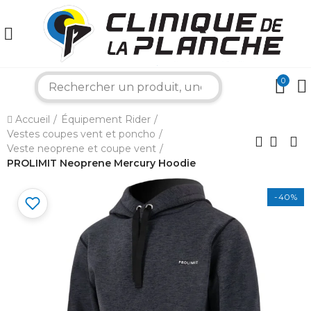
0
search
×
Accueil
Équipement Rider
Vestes coupes vent et poncho
Bonjour ! Je suis votre expert nautique.
Veste neoprene et coupe vent
Comment puis-je vous aider aujourd'hui ?
PROLIMIT Neoprene Mercury Hoodie
-40%