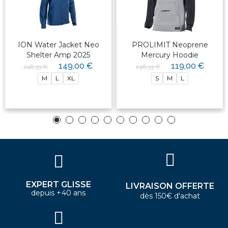
ION Water Jacket Neo
PROLIMIT Neoprene
Shelter Amp 2025
Mercury Hoodie
149,00 €
119,00 €
248,33 €
198,33 €
M
L
XL
S
M
L
EXPERT GLISSE
LIVRAISON OFFERTE
depuis +40 ans
dès 150€ d'achat