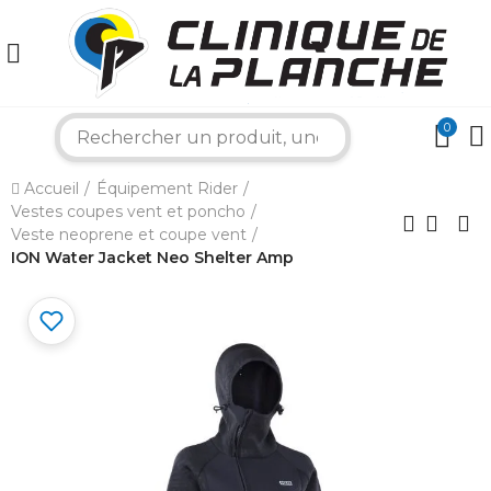
0
search
×
Accueil
Équipement Rider
Vestes coupes vent et poncho
Bonjour ! Je suis votre expert nautique.
Comment puis-je vous aider aujourd'hui ?
Veste neoprene et coupe vent
ION Water Jacket Neo Shelter Amp